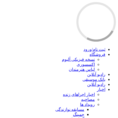
ثبت نام/ورود
فروشگاه
نسخه فیزیکی آلبوم
اکسسوری
لباس هنرمندان
رادیو آنلاین
بانک موسیقی
رادیو آنلاین
اخبار
اخبار اجراهای زنده
مصاحبه
رویداد ها
مسابقه نوازندگی
جمینگ