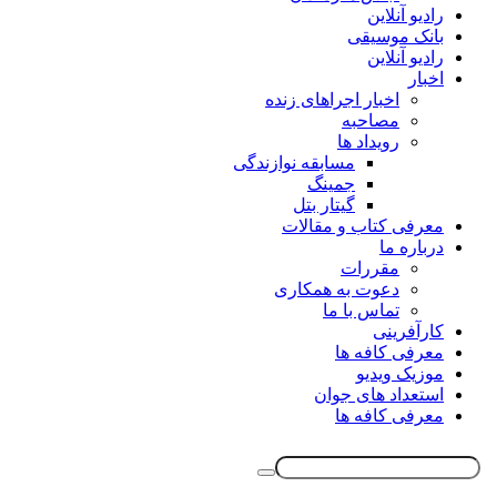
رادیو آنلاین
بانک موسیقی
رادیو آنلاین
اخبار
اخبار اجراهای زنده
مصاحبه
رویداد ها
مسابقه نوازندگی
جمینگ
گیتار بتل
معرفی کتاب و مقالات
درباره ما
مقررات
دعوت به همکاری
تماس با ما
کارآفرینی
معرفی کافه ها
موزیک ویدیو
استعداد های جوان
معرفی کافه ها