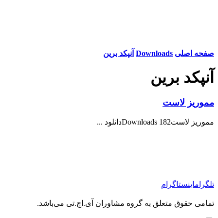
صفحه اصلی
Downloads
آنپکد برین
آنپکد برین
مموریز لاست
مموریز لاست182 Downloadsدانلود ...
تلگرام
اینستاگرام
تمامی حقوق متعلق به گروه مشاوران آی.اچ.تی می‌باشد.