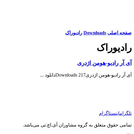
صفحه اصلی
Downloads
رادیوراک
رادیوراک
آی آر رادیو-هومن اژدری
آی آر رادیو-هومن اژدری217 Downloadsدانلود ...
تلگرام
اینستاگرام
تمامی حقوق متعلق به گروه مشاوران آی.اچ.تی می‌باشد.