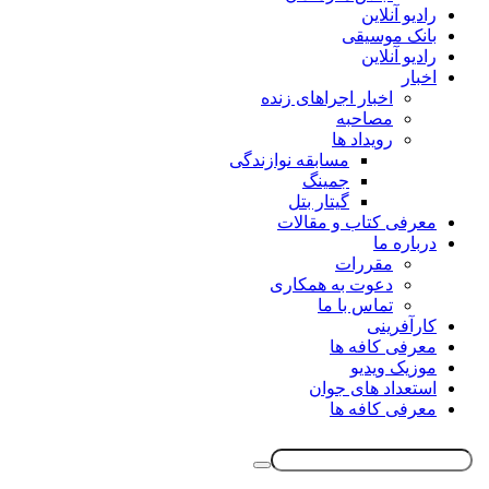
رادیو آنلاین
بانک موسیقی
رادیو آنلاین
اخبار
اخبار اجراهای زنده
مصاحبه
رویداد ها
مسابقه نوازندگی
جمینگ
گیتار بتل
معرفی کتاب و مقالات
درباره ما
مقررات
دعوت به همکاری
تماس با ما
کارآفرینی
معرفی کافه ها
موزیک ویدیو
استعداد های جوان
معرفی کافه ها