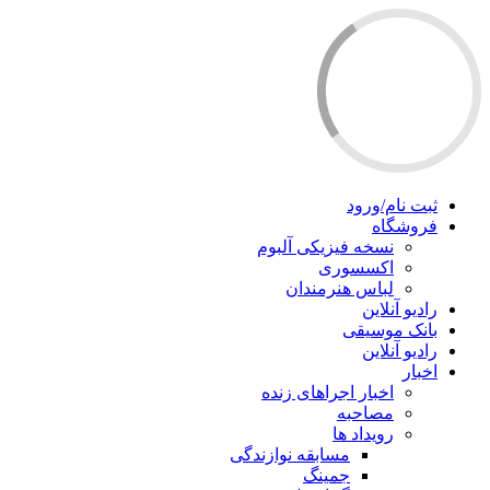
ثبت نام/ورود
فروشگاه
نسخه فیزیکی آلبوم
اکسسوری
لباس هنرمندان
رادیو آنلاین
بانک موسیقی
رادیو آنلاین
اخبار
اخبار اجراهای زنده
مصاحبه
رویداد ها
مسابقه نوازندگی
جمینگ