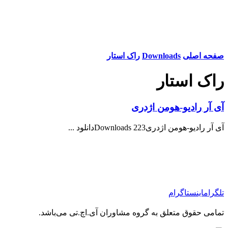
صفحه اصلی
Downloads
راک استار
راک استار
آی آر رادیو-هومن اژدری
آی آر رادیو-هومن اژدری223 Downloadsدانلود ...
تلگرام
اینستاگرام
تمامی حقوق متعلق به گروه مشاوران آی.اچ.تی می‌باشد.