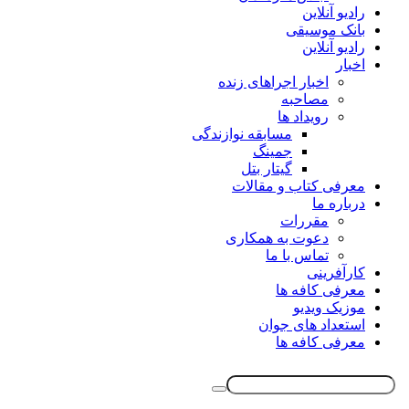
رادیو آنلاین
بانک موسیقی
رادیو آنلاین
اخبار
اخبار اجراهای زنده
مصاحبه
رویداد ها
مسابقه نوازندگی
جمینگ
گیتار بتل
معرفی کتاب و مقالات
درباره ما
مقررات
دعوت به همکاری
تماس با ما
کارآفرینی
معرفی کافه ها
موزیک ویدیو
استعداد های جوان
معرفی کافه ها