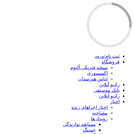
ثبت نام/ورود
فروشگاه
نسخه فیزیکی آلبوم
اکسسوری
لباس هنرمندان
رادیو آنلاین
بانک موسیقی
رادیو آنلاین
اخبار
اخبار اجراهای زنده
مصاحبه
رویداد ها
مسابقه نوازندگی
جمینگ