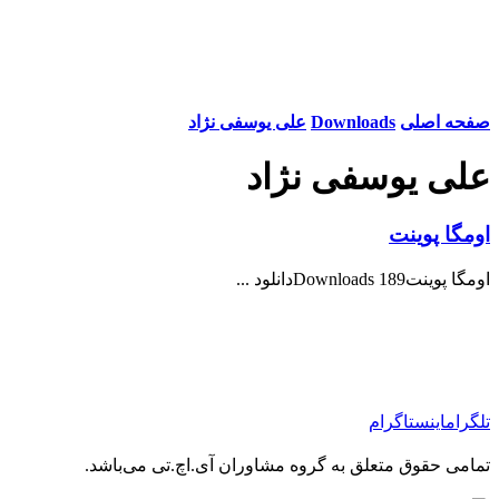
صفحه اصلی
Downloads
علی یوسفی نژاد
علی یوسفی نژاد
اومگا پوینت
اومگا پوینت189 Downloadsدانلود ...
تلگرام
اینستاگرام
تمامی حقوق متعلق به گروه مشاوران آی.اچ.تی می‌باشد.