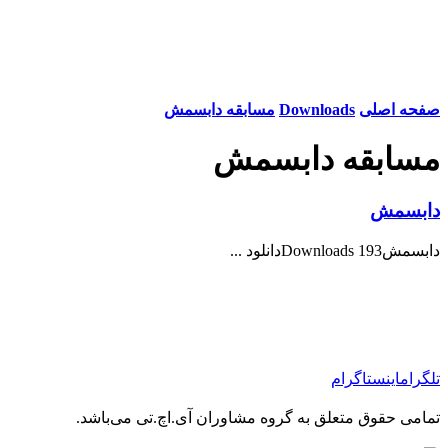
صفحه اصلی
Downloads
مسابقه دابسمش
مسابقه دابسمش
دابسمش
دابسمش193 Downloadsدانلود ...
تلگرام
اینستاگرام
تمامی حقوق متعلق به گروه مشاوران آی.اچ.تی می‌باشد.