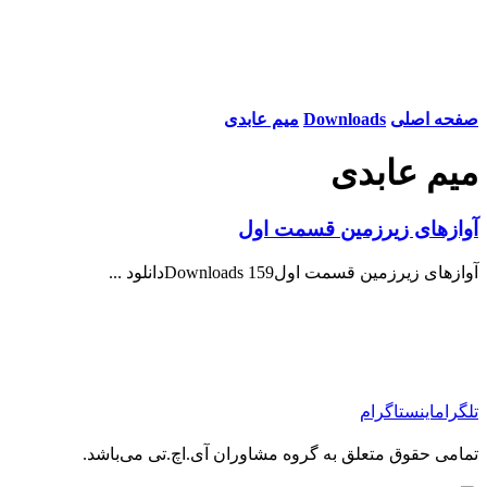
صفحه اصلی
Downloads
میم عابدی
میم عابدی
آوازهای زیرزمین قسمت اول
آوازهای زیرزمین قسمت اول159 Downloadsدانلود ...
تلگرام
اینستاگرام
تمامی حقوق متعلق به گروه مشاوران آی.اچ.تی می‌باشد.