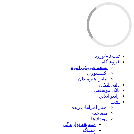
ثبت نام/ورود
فروشگاه
نسخه فیزیکی آلبوم
اکسسوری
لباس هنرمندان
رادیو آنلاین
بانک موسیقی
رادیو آنلاین
اخبار
اخبار اجراهای زنده
مصاحبه
رویداد ها
مسابقه نوازندگی
جمینگ