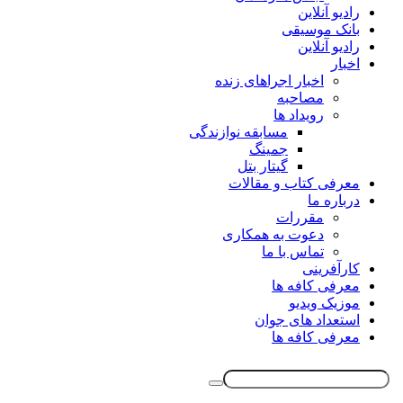
رادیو آنلاین
بانک موسیقی
رادیو آنلاین
اخبار
اخبار اجراهای زنده
مصاحبه
رویداد ها
مسابقه نوازندگی
جمینگ
گیتار بتل
معرفی کتاب و مقالات
درباره ما
مقررات
دعوت به همکاری
تماس با ما
کارآفرینی
معرفی کافه ها
موزیک ویدیو
استعداد های جوان
معرفی کافه ها