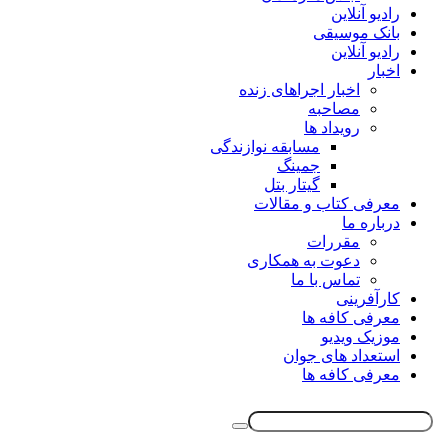
رادیو آنلاین
بانک موسیقی
رادیو آنلاین
اخبار
اخبار اجراهای زنده
مصاحبه
رویداد ها
مسابقه نوازندگی
جمینگ
گیتار بتل
معرفی کتاب و مقالات
درباره ما
مقررات
دعوت به همکاری
تماس با ما
کارآفرینی
معرفی کافه ها
موزیک ویدیو
استعداد های جوان
معرفی کافه ها