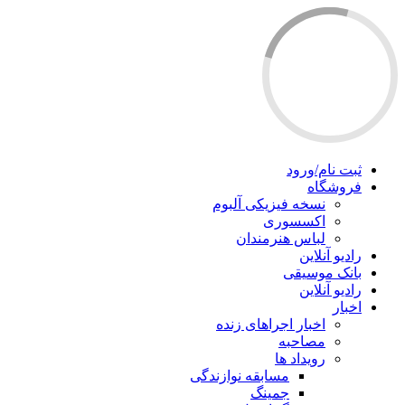
ثبت نام/ورود
فروشگاه
نسخه فیزیکی آلبوم
اکسسوری
لباس هنرمندان
رادیو آنلاین
بانک موسیقی
رادیو آنلاین
اخبار
اخبار اجراهای زنده
مصاحبه
رویداد ها
مسابقه نوازندگی
جمینگ