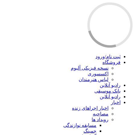
ثبت نام/ورود
فروشگاه
نسخه فیزیکی آلبوم
اکسسوری
لباس هنرمندان
رادیو آنلاین
بانک موسیقی
رادیو آنلاین
اخبار
اخبار اجراهای زنده
مصاحبه
رویداد ها
مسابقه نوازندگی
جمینگ