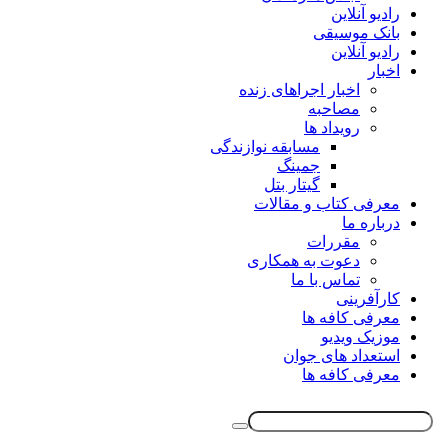
رادیو آنلاین
بانک موسیقی
رادیو آنلاین
اخبار
اخبار اجراهای زنده
مصاحبه
رویداد ها
مسابقه نوازندگی
جمینگ
گیتار بتل
معرفی کتاب و مقالات
درباره ما
مقررات
دعوت به همکاری
تماس با ما
کارآفرینی
معرفی کافه ها
موزیک ویدیو
استعداد های جوان
معرفی کافه ها