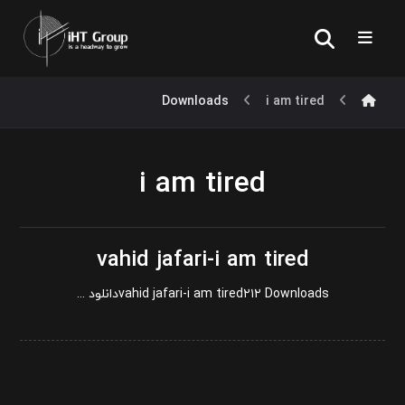
Downloads
i am tired
i am tired
vahid jafari-i am tired
vahid jafari-i am tired۲۱۲ Downloadsدانلود ...