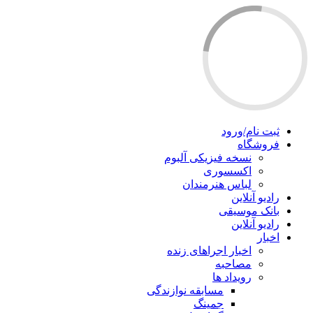
ثبت نام/ورود
فروشگاه
نسخه فیزیکی آلبوم
اکسسوری
لباس هنرمندان
رادیو آنلاین
بانک موسیقی
رادیو آنلاین
اخبار
اخبار اجراهای زنده
مصاحبه
رویداد ها
مسابقه نوازندگی
جمینگ