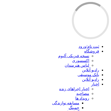
ثبت نام/ورود
فروشگاه
نسخه فیزیکی آلبوم
اکسسوری
لباس هنرمندان
رادیو آنلاین
بانک موسیقی
رادیو آنلاین
اخبار
اخبار اجراهای زنده
مصاحبه
رویداد ها
مسابقه نوازندگی
جمینگ