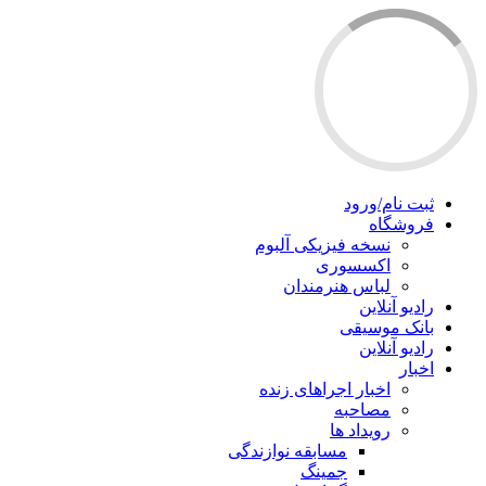
ثبت نام/ورود
فروشگاه
نسخه فیزیکی آلبوم
اکسسوری
لباس هنرمندان
رادیو آنلاین
بانک موسیقی
رادیو آنلاین
اخبار
اخبار اجراهای زنده
مصاحبه
رویداد ها
مسابقه نوازندگی
جمینگ