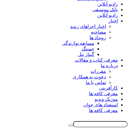
رادیو آنلاین
بانک موسیقی
رادیو آنلاین
اخبار
اخبار اجراهای زنده
مصاحبه
رویداد ها
مسابقه نوازندگی
جمینگ
گیتار بتل
معرفی کتاب و مقالات
درباره ما
مقررات
دعوت به همکاری
تماس با ما
کارآفرینی
معرفی کافه ها
موزیک ویدیو
استعداد های جوان
معرفی کافه ها