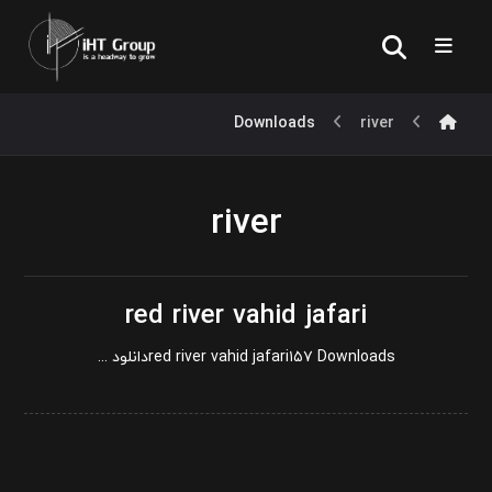
Downloads
river
river
red river vahid jafari
red river vahid jafari۱۵۷ Downloadsدانلود ...