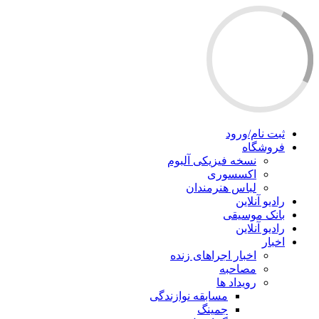
ثبت نام/ورود
فروشگاه
نسخه فیزیکی آلبوم
اکسسوری
لباس هنرمندان
رادیو آنلاین
بانک موسیقی
رادیو آنلاین
اخبار
اخبار اجراهای زنده
مصاحبه
رویداد ها
مسابقه نوازندگی
جمینگ