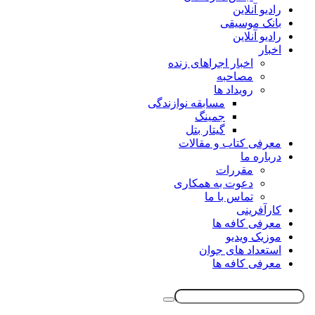
رادیو آنلاین
بانک موسیقی
رادیو آنلاین
اخبار
اخبار اجراهای زنده
مصاحبه
رویداد ها
مسابقه نوازندگی
جمینگ
گیتار بتل
معرفی کتاب و مقالات
درباره ما
مقررات
دعوت به همکاری
تماس با ما
کارآفرینی
معرفی کافه ها
موزیک ویدیو
استعداد های جوان
معرفی کافه ها