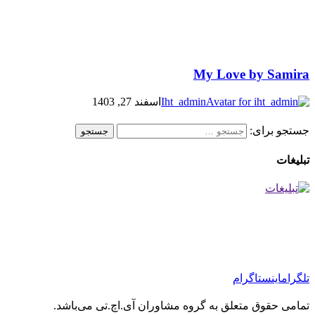
My Love by Samira
Iht_admin
اسفند 27, 1403
جستجو برای:
تبلیغات
تلگرام
اینستاگرام
تمامی حقوق متعلق به گروه مشاوران آی.اچ.تی می‌باشد.