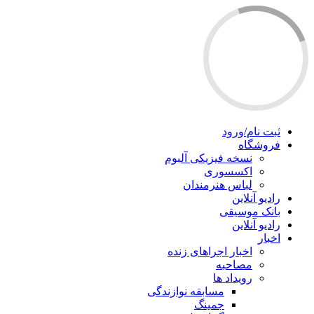
ثبت نام/ورود
فروشگاه
نسخه فیزیکی آلبوم
اکسسوری
لباس هنرمندان
رادیو آنلاین
بانک موسیقی
رادیو آنلاین
اخبار
اخبار اجراهای زنده
مصاحبه
رویداد ها
مسابقه نوازندگی
جمینگ