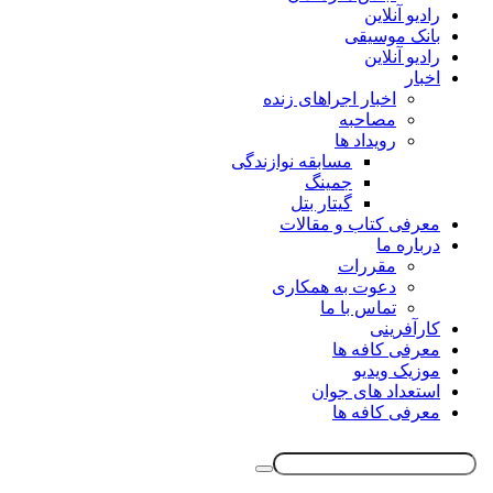
رادیو آنلاین
بانک موسیقی
رادیو آنلاین
اخبار
اخبار اجراهای زنده
مصاحبه
رویداد ها
مسابقه نوازندگی
جمینگ
گیتار بتل
معرفی کتاب و مقالات
درباره ما
مقررات
دعوت به همکاری
تماس با ما
کارآفرینی
معرفی کافه ها
موزیک ویدیو
استعداد های جوان
معرفی کافه ها