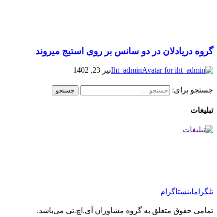
گروه دریادلان در دو سانس بر روی استیج میروند
Iht_admin
تیر 23, 1402
جستجو برای:
تبلیغات
تلگرام
اینستاگرام
تمامی حقوق متعلق به گروه مشاوران آی.اچ.تی می‌باشد.