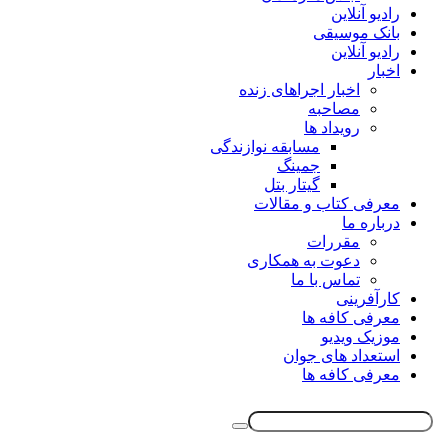
رادیو آنلاین
بانک موسیقی
رادیو آنلاین
اخبار
اخبار اجراهای زنده
مصاحبه
رویداد ها
مسابقه نوازندگی
جمینگ
گیتار بتل
معرفی کتاب و مقالات
درباره ما
مقررات
دعوت به همکاری
تماس با ما
کارآفرینی
معرفی کافه ها
موزیک ویدیو
استعداد های جوان
معرفی کافه ها