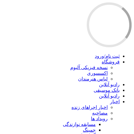
ثبت نام/ورود
فروشگاه
نسخه فیزیکی آلبوم
اکسسوری
لباس هنرمندان
رادیو آنلاین
بانک موسیقی
رادیو آنلاین
اخبار
اخبار اجراهای زنده
مصاحبه
رویداد ها
مسابقه نوازندگی
جمینگ