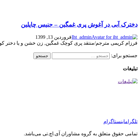
دخترک آبی در آغوش پری غمگین – جنیس چاپلین
Iht_admin
فروردین 13, 1399
فرزام کریمی مترجم/منتقد پری کوچک غمگین, زن خشن و یا دختر کوچک
جستجو برای:
تبلیغات
تلگرام
اینستاگرام
تمامی حقوق متعلق به گروه مشاوران آی.اچ.تی می‌باشد.