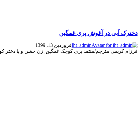
دخترک آبی در آغوش پری غمگین
Iht_admin
فروردین 13, 1399
فرزام کریمی مترجم/منتقد پری کوچک غمگین, زن خشن و یا دختر کوچک