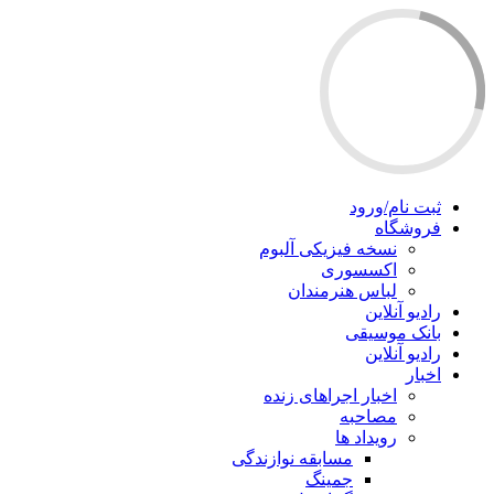
ثبت نام/ورود
فروشگاه
نسخه فیزیکی آلبوم
اکسسوری
لباس هنرمندان
رادیو آنلاین
بانک موسیقی
رادیو آنلاین
اخبار
اخبار اجراهای زنده
مصاحبه
رویداد ها
مسابقه نوازندگی
جمینگ