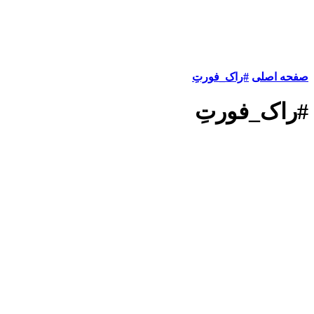
صفحه اصلی
#راک_فورتِ
#راک_فورتِ