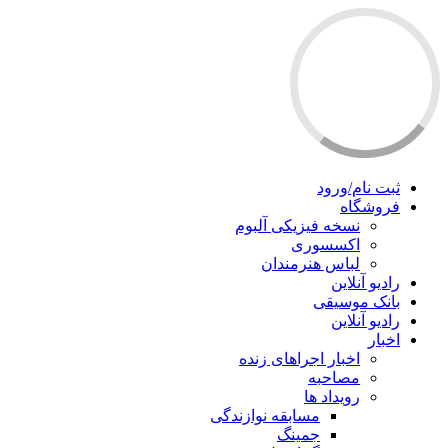
ثبت نام/ورود
فروشگاه
نسخه فیزیکی آلبوم
اکسسوری
لباس هنرمندان
رادیو آنلاین
بانک موسیقی
رادیو آنلاین
اخبار
اخبار اجراهای زنده
مصاحبه
رویداد ها
مسابقه نوازندگی
جمینگ