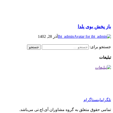
باز پخش بوی یلدا
Iht_admin
آذر 28, 1402
جستجو برای:
تبلیغات
تلگرام
اینستاگرام
تمامی حقوق متعلق به گروه مشاوران آی.اچ.تی می‌باشد.