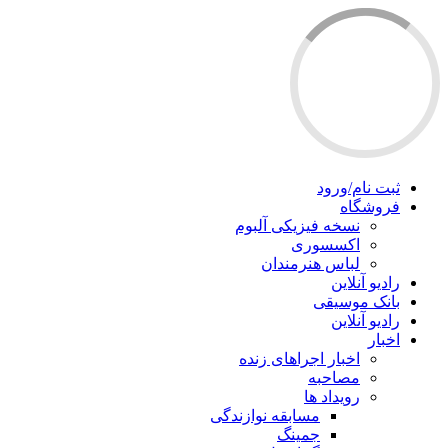
ثبت نام/ورود
فروشگاه
نسخه فیزیکی آلبوم
اکسسوری
لباس هنرمندان
رادیو آنلاین
بانک موسیقی
رادیو آنلاین
اخبار
اخبار اجراهای زنده
مصاحبه
رویداد ها
مسابقه نوازندگی
جمینگ