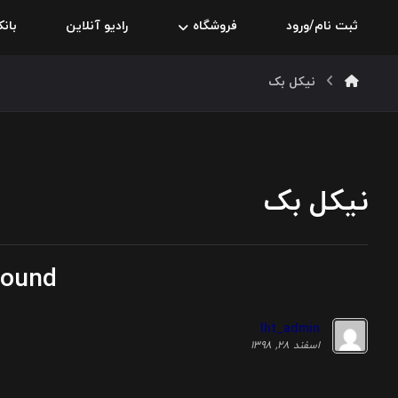
ثبت نام/ورود
فروشگاه
رادیو آنلاین
بان
نیکل بک
نیکل بک
round
Iht_admin
اسفند ۲۸, ۱۳۹۸