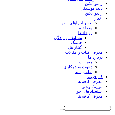
رادیو آنلاین
بانک موسیقی
رادیو آنلاین
اخبار
اخبار اجراهای زنده
مصاحبه
رویداد ها
مسابقه نوازندگی
جمینگ
گیتار بتل
معرفی کتاب و مقالات
درباره ما
مقررات
دعوت به همکاری
تماس با ما
کارآفرینی
معرفی کافه ها
موزیک ویدیو
استعداد های جوان
معرفی کافه ها