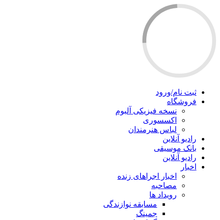
ثبت نام/ورود
فروشگاه
نسخه فیزیکی آلبوم
اکسسوری
لباس هنرمندان
رادیو آنلاین
بانک موسیقی
رادیو آنلاین
اخبار
اخبار اجراهای زنده
مصاحبه
رویداد ها
مسابقه نوازندگی
جمینگ