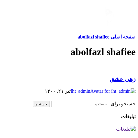
صفحه اصلی
abolfazl shafiee
abolfazl shafiee
زهی عشق
Iht_admin
تیر ۲۱, ۱۴۰۰
جستجو برای:
جستجو
تبلیغات