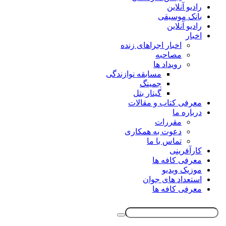
رادیو آنلاین
بانک موسیقی
رادیو آنلاین
اخبار
اخبار اجراهای زنده
مصاحبه
رویداد ها
مسابقه نوازندگی
جمینگ
گیتار بتل
معرفی کتاب و مقالات
درباره ما
مقررات
دعوت به همکاری
تماس با ما
کارآفرینی
معرفی کافه ها
موزیک ویدیو
استعداد های جوان
معرفی کافه ها