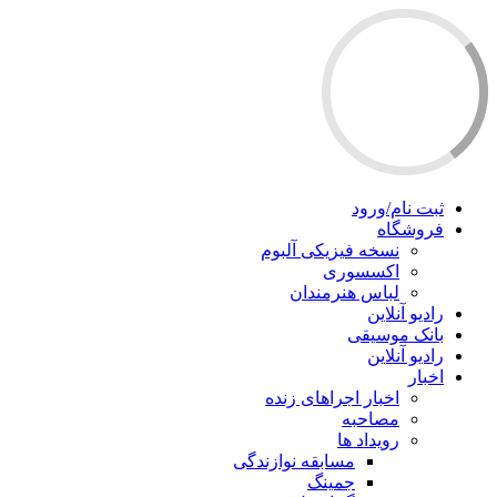
ثبت نام/ورود
فروشگاه
نسخه فیزیکی آلبوم
اکسسوری
لباس هنرمندان
رادیو آنلاین
بانک موسیقی
رادیو آنلاین
اخبار
اخبار اجراهای زنده
مصاحبه
رویداد ها
مسابقه نوازندگی
جمینگ