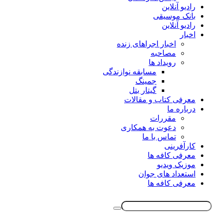
رادیو آنلاین
بانک موسیقی
رادیو آنلاین
اخبار
اخبار اجراهای زنده
مصاحبه
رویداد ها
مسابقه نوازندگی
جمینگ
گیتار بتل
معرفی کتاب و مقالات
درباره ما
مقررات
دعوت به همکاری
تماس با ما
کارآفرینی
معرفی کافه ها
موزیک ویدیو
استعداد های جوان
معرفی کافه ها