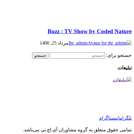
Buzz : TV Show by Coded Nature
Iht_admin
مرداد 25, 1400
جستجو برای:
تبلیغات
تلگرام
اینستاگرام
تمامی حقوق متعلق به گروه مشاوران آی.اچ.تی می‌باشد.