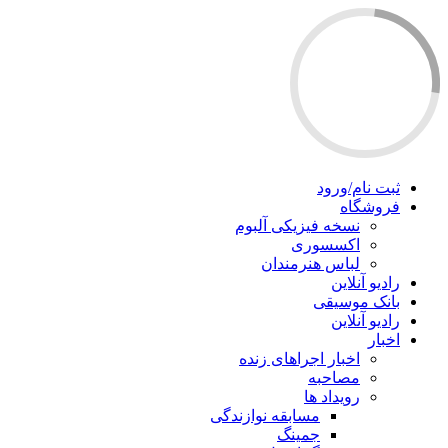
ثبت نام/ورود
فروشگاه
نسخه فیزیکی آلبوم
اکسسوری
لباس هنرمندان
رادیو آنلاین
بانک موسیقی
رادیو آنلاین
اخبار
اخبار اجراهای زنده
مصاحبه
رویداد ها
مسابقه نوازندگی
جمینگ