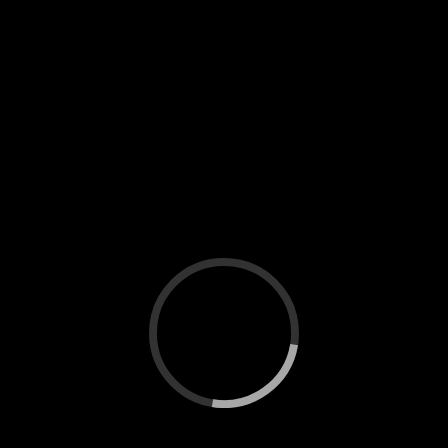
اجرای مشترک نیلوفر تبیانی و
شایان شاه رخی
Iht_admin
آذر 5, 1402