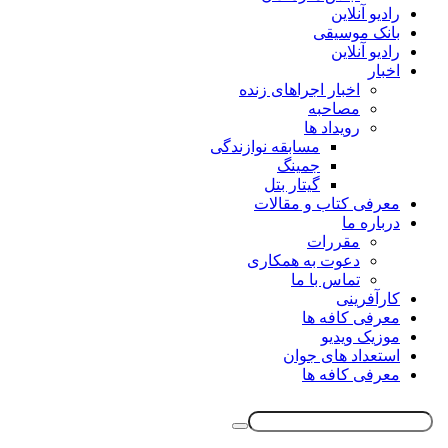
رادیو آنلاین
بانک موسیقی
رادیو آنلاین
اخبار
اخبار اجراهای زنده
مصاحبه
رویداد ها
مسابقه نوازندگی
جمینگ
گیتار بتل
معرفی کتاب و مقالات
درباره ما
مقررات
دعوت به همکاری
تماس با ما
کارآفرینی
معرفی کافه ها
موزیک ویدیو
استعداد های جوان
معرفی کافه ها