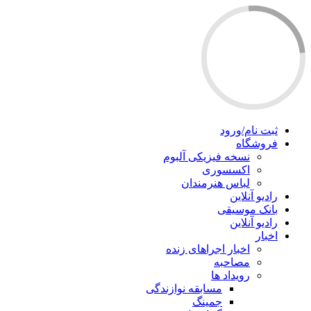
ثبت نام/ورود
فروشگاه
نسخه فیزیکی آلبوم
اکسسوری
لباس هنرمندان
رادیو آنلاین
بانک موسیقی
رادیو آنلاین
اخبار
اخبار اجراهای زنده
مصاحبه
رویداد ها
مسابقه نوازندگی
جمینگ