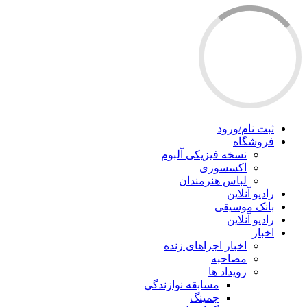
ثبت نام/ورود
فروشگاه
نسخه فیزیکی آلبوم
اکسسوری
لباس هنرمندان
رادیو آنلاین
بانک موسیقی
رادیو آنلاین
اخبار
اخبار اجراهای زنده
مصاحبه
رویداد ها
مسابقه نوازندگی
جمینگ