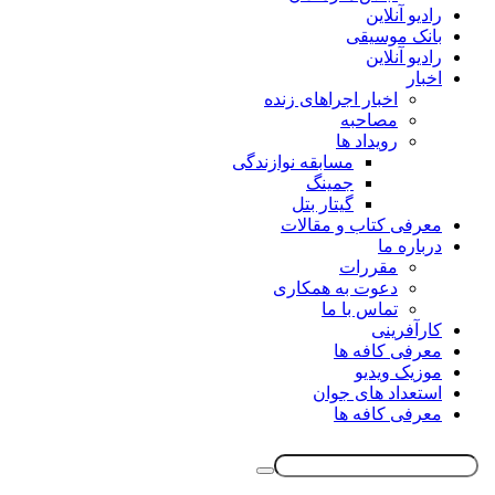
رادیو آنلاین
بانک موسیقی
رادیو آنلاین
اخبار
اخبار اجراهای زنده
مصاحبه
رویداد ها
مسابقه نوازندگی
جمینگ
گیتار بتل
معرفی کتاب و مقالات
درباره ما
مقررات
دعوت به همکاری
تماس با ما
کارآفرینی
معرفی کافه ها
موزیک ویدیو
استعداد های جوان
معرفی کافه ها