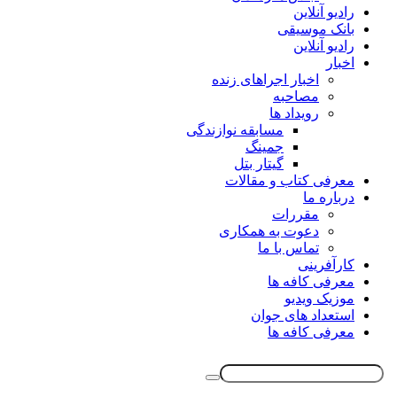
رادیو آنلاین
بانک موسیقی
رادیو آنلاین
اخبار
اخبار اجراهای زنده
مصاحبه
رویداد ها
مسابقه نوازندگی
جمینگ
گیتار بتل
معرفی کتاب و مقالات
درباره ما
مقررات
دعوت به همکاری
تماس با ما
کارآفرینی
معرفی کافه ها
موزیک ویدیو
استعداد های جوان
معرفی کافه ها