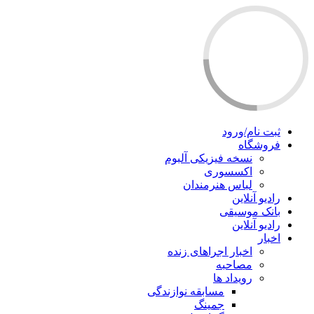
ثبت نام/ورود
فروشگاه
نسخه فیزیکی آلبوم
اکسسوری
لباس هنرمندان
رادیو آنلاین
بانک موسیقی
رادیو آنلاین
اخبار
اخبار اجراهای زنده
مصاحبه
رویداد ها
مسابقه نوازندگی
جمینگ