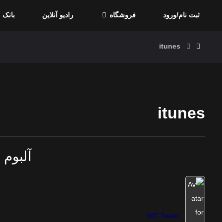
ثبت نام/ورود
فروشگاه
رادیو آنلاین
بانک 
itunes
itunes
آلبوم 
IHT Team