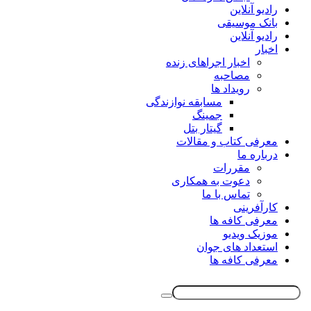
رادیو آنلاین
بانک موسیقی
رادیو آنلاین
اخبار
اخبار اجراهای زنده
مصاحبه
رویداد ها
مسابقه نوازندگی
جمینگ
گیتار بتل
معرفی کتاب و مقالات
درباره ما
مقررات
دعوت به همکاری
تماس با ما
کارآفرینی
معرفی کافه ها
موزیک ویدیو
استعداد های جوان
معرفی کافه ها