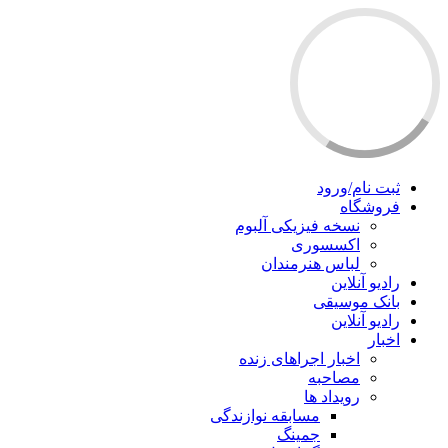
ثبت نام/ورود
فروشگاه
نسخه فیزیکی آلبوم
اکسسوری
لباس هنرمندان
رادیو آنلاین
بانک موسیقی
رادیو آنلاین
اخبار
اخبار اجراهای زنده
مصاحبه
رویداد ها
مسابقه نوازندگی
جمینگ