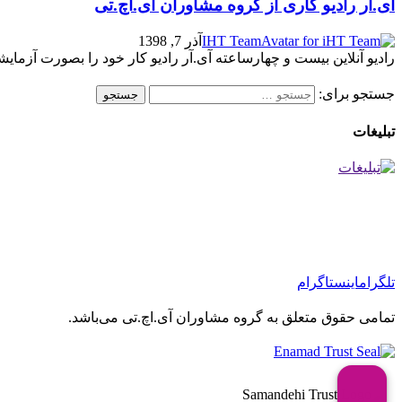
آی.آر رادیو کاری از گروه مشاوران آی.اچ.تی
IHT Team
آذر 7, 1398
رادیو آنلاین بیست و چهارساعته آی.آر رادیو کار خود را بصورت آزمایشی
جستجو برای:
تبلیغات
تلگرام
اینستاگرام
تمامی حقوق متعلق به گروه مشاوران آی.اچ.تی می‌باشد.