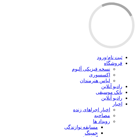
ثبت نام/ورود
فروشگاه
نسخه فیزیکی آلبوم
اکسسوری
لباس هنرمندان
رادیو آنلاین
بانک موسیقی
رادیو آنلاین
اخبار
اخبار اجراهای زنده
مصاحبه
رویداد ها
مسابقه نوازندگی
جمینگ