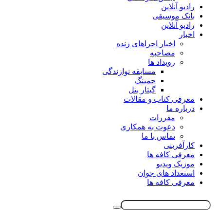
رادیو آنلاین
بانک موسیقی
رادیو آنلاین
اخبار
اخبار اجراهای زنده
مصاحبه
رویداد ها
مسابقه نوازندگی
جمینگ
گیتار بتل
معرفی کتاب و مقالات
درباره ما
مقررات
دعوت به همکاری
تماس با ما
کارآفرینی
معرفی کافه ها
موزیک ویدیو
استعداد های جوان
معرفی کافه ها