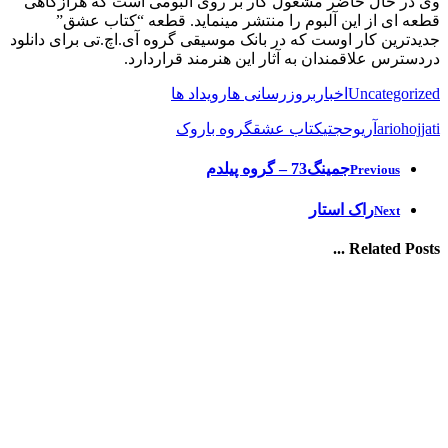
وی در حال حاضر مشغول کار بر روی آلبومی است که هرازگاهی
قطعه ای از این آلبوم را منتشر مینماید. قطعه “کتاب عشق”
جدیدترین کار اوست که در بانک موسیقی گروه آی.اچ.تی برای دانلود
دردسترس علاقمندان به آثار این هنرمند قراردارد.
Uncategorized
اخبار
بروزرسانی ها
رویداد ها
ariohojjati
آریوحجتی
کتاب عشق
گروه باروک
جمینگ73 – گروه پیلدم
Previous
راک استار
Next
Related Posts ...