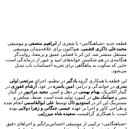
قطعه جدید «شباهنگامی» با شعری از
ابراهیم منصفی
و موسیقی
محمدعلی ذاکری قشمی
، هم‌اکنون برای علاقه‌مندان موسیقی
مستقل منتشر شد. این اثر با فضایی عمیق و پرمعنا، روایت‌گر
هنگامه‌ی در هم شکستن جوانه‌های امید و عبور از درماندگی است،
جایی که سکوت به پناهگاهی برای تجربه احساسات ناب تبدیل
می‌شود.
این قطعه با همکاری گروه
بادگیر
در تنظیم، اجرای
مرتضی اولی
بندری
در خوانندگی و درامز،
امین باسره
در عود،
آرشام غفوری
در
گیتار الکتریک،
بهنام بهمنی
در دهل و کسر،
مجید مرادپور
در گیتار
بیس و
سیامک بش
در کیبورد تولید شده است. ضبط، میکس و
مسترینگ این اثر در
استودیو تاک
توسط
علی ابوالقاسمی
انجام شده
و طراحی کاور و اجرا بر عهده
عیسی جنگانی و زهرا دولابی
بوده
است، با همکاری گرافیست
سعیده شاه میرزایی
.
«شباهنگامی» ترکیبی از موسیقی احساس‌برانگیز و اجراهای دقیق