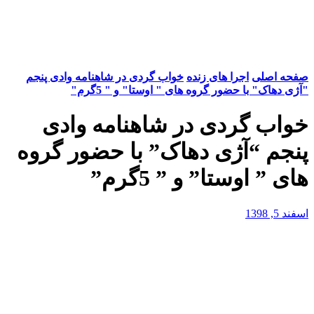
صفحه اصلی
اجرا های زنده
خواب گردی در شاهنامه وادی پنجم
"آژی دهاک" با حضور گروه های " اوستا" و " 5گرم"
خواب گردی در شاهنامه وادی
پنجم “آژی دهاک” با حضور گروه
های ” اوستا” و ” 5گرم”
اسفند 5, 1398