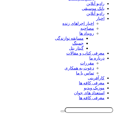
رادیو آنلاین
بانک موسیقی
رادیو آنلاین
اخبار
اخبار اجراهای زنده
مصاحبه
رویداد ها
مسابقه نوازندگی
جمینگ
گیتار بتل
معرفی کتاب و مقالات
درباره ما
مقررات
دعوت به همکاری
تماس با ما
کارآفرینی
معرفی کافه ها
موزیک ویدیو
استعداد های جوان
معرفی کافه ها