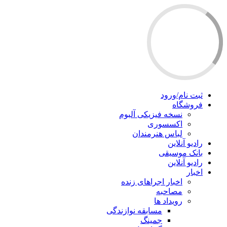
ثبت نام/ورود
فروشگاه
نسخه فیزیکی آلبوم
اکسسوری
لباس هنرمندان
رادیو آنلاین
بانک موسیقی
رادیو آنلاین
اخبار
اخبار اجراهای زنده
مصاحبه
رویداد ها
مسابقه نوازندگی
جمینگ