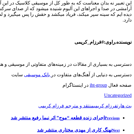
این تعبیر نه بدان معناست که به طور کل از موسیقی کلاسیک در این
آرامشی در صدا و اجراهای این آلبوم شنیده میشود که از صدای سرکش 
دیده ایم که سینه سپر میکند، فریاد میکشد و حقش را پس میگیرد و 
دارد.
نویسنده,راوی:#فرزام_کریمی
دسترسی به بسیاری از مقالات در زمینه‌های متفاوتی از موسیقی و هن
دسترسی به دنیایی از آهنگ‌های متفاوت در
بانک موسیقی
سایت
صفحه فعال
iht-group
در اینستاگرام
Uncategorized
بث هارت
فرزام کریمی
منتقد و مترجم فرزام کریمی
اجرای زنده قطعه “موج” اثر نیما رفیع منتشر شد
Previous
نهنگ کاری از مهدی مختاری منتشر شد
Next