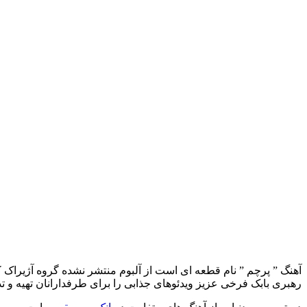
آهنگ ” پرچم ” نام قطعه ای است از آلبوم منتشر نشده گروه آژیراک 
رهبری بابک فرخی عزیز ویدئوهای جذابی را برای طرفدارانان تهیه و تدو