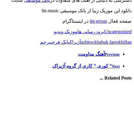
دسترسی به دنیایی از آهنگ های متفاوت در
بانک موسیقی
سایت
دانلود این موزیک زیبا از بانک موسیقی iht-music
صفحه فعال
iht-group
در اینستاگرام
Uncategorized
بروزرسانی ها
موزیک ویدیو
flag
babak farrokhi
azhirock
آژیراک
بابک فرخی
پرچم
آهنگ مداومت
Previous
” کوری ” کاری از گروه آژیراک
Next
Related Posts ...