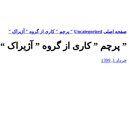
صفحه اصلی
Uncategorized
" پرچم " کاری از گروه " آژیراک "
” پرچم ” کاری از گروه ” آژیراک “
خرداد 1, 1399