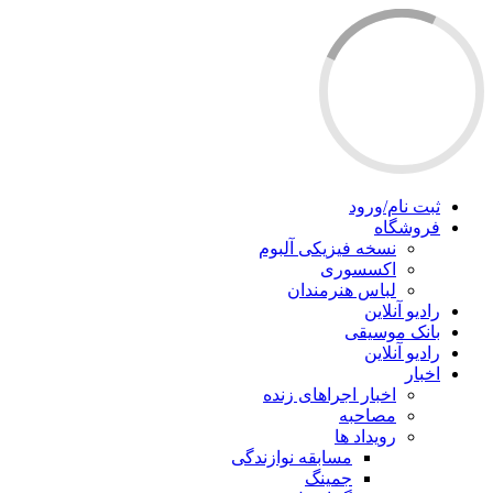
ثبت نام/ورود
فروشگاه
نسخه فیزیکی آلبوم
اکسسوری
لباس هنرمندان
رادیو آنلاین
بانک موسیقی
رادیو آنلاین
اخبار
اخبار اجراهای زنده
مصاحبه
رویداد ها
مسابقه نوازندگی
جمینگ