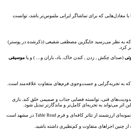
 با معادل‌هایی که برای تماشاگر ایرانی ملموس‌تر باشد، توانست
کاملاً پرانرژی و روان بود. حضور یک راوی خانم – که به نظر می‌رسید جایگزین مصطفی شفیعی (ذکرشده در پوستر)
 کرد.
تی
(صدای چکش , زدن , کندن خاک، باد، باران و… ) و یا
موسیقی
ود که به تجربه‌گرایی و جست‌وجوی فرم‌های متفاوت علاقه‌مند است.
فاوت از ترکیب فرم Table Read با تئاتر کافه‌ای است که با وجود محدودیت‌های فنی، توانسته فضایی جذاب و صمیمی خلق کند. بازی
ثر می‌تواند به تجربه‌ای کامل‌تر و ماندگارتر تبدیل شود.
، پیشنهاد می‌کنم فرصتی برای تماشای «جمجمه‌ای در کانامارو لاصه» در کافه دل آن اختصاص دهید. این اجرا، نمونه‌ای ارزشمند از تئاتر کافه‌ای و فرم Table Read در مشهد است
یت از چنین اجراهای متفاوت و کم‌نظیری داشته باشید.