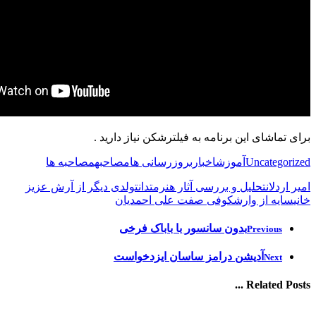
برای تماشای این برنامه به فیلترشکن نیاز دارید .
Uncategorized
آموزش
اخبار
بروزرسانی ها
مصاحبه
مصاحبه ها
امیر اردلان
تحلیل و بررسی آثار هنرمتدان
تولدی دیگر از آرش عزیز
خانی
سایه از وارش
کوفی صفت علی احمدیان
بدون سانسور با باباک فرخی
Previous
آدیشن درامز ساسان ایزدخواست
Next
Related Posts ...