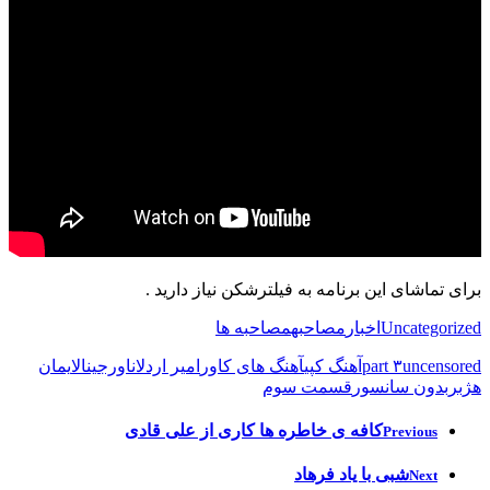
برای تماشای این برنامه به فیلترشکن نیاز دارید .
Uncategorized
اخبار
مصاحبه
مصاحبه ها
uncensored
part ۳
آهنگ کپی
آهنگ های کاور
امیر اردلان
اورجینال
ایمان
هژبر
بدون سانسور
قسمت سوم
کافه ی خاطره ها کاری از علی قادی
Previous
شبی با یاد فرهاد
Next