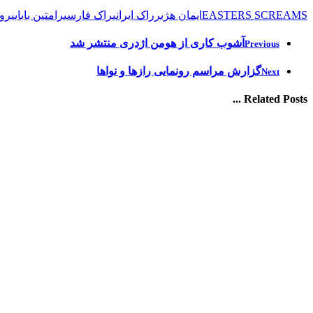
EASTERS SCREAMS
ایمان هژبر
راک ایرانی
راک فارسی
رامتین بابایی
رون
آشوب کاری از هومن اژدری منتشر شد
Previous
گزارش مراسم رونمایی رازها و نواها
Next
Related Posts ...