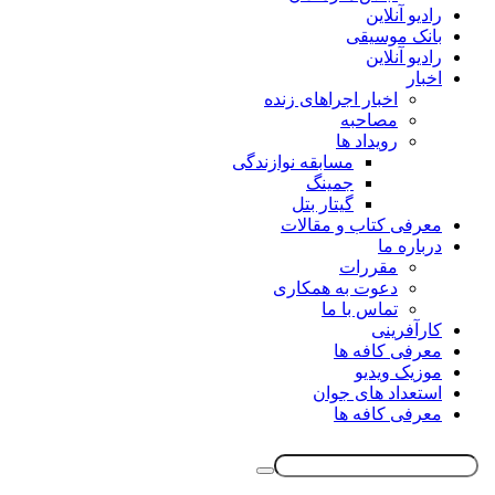
رادیو آنلاین
بانک موسیقی
رادیو آنلاین
اخبار
اخبار اجراهای زنده
مصاحبه
رویداد ها
مسابقه نوازندگی
جمینگ
گیتار بتل
معرفی کتاب و مقالات
درباره ما
مقررات
دعوت به همکاری
تماس با ما
کارآفرینی
معرفی کافه ها
موزیک ویدیو
استعداد های جوان
معرفی کافه ها