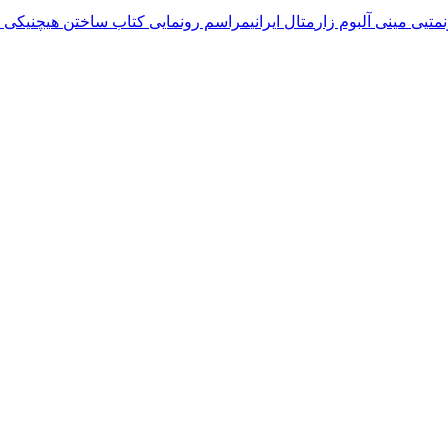
متیی مینی آلبوم زار
متال ایرانی
مراسم رونمایی کتاب ساختن هیچ
نیکی ا