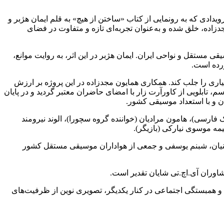
ادی که به رونمایی از کتاب «ساختن از هیچ» به قلم ایمان هژبر و
دزاده، خلق شده و به‌عنوان تجربه‌ای تازه و متفاوت در فضای
 مستقل و نواحی ایران. ایمان هژبر در این اثر، به روایت موانع،
ورده است.
سیاری را جلب کند. همکاری همایون مجدزاده در این پروژه بر ارزش
 تابلویی از کاورآرت زار با امضای حاضران معتبر گردید و در پایان
ان و با استعداد موسیقی کشور.
فارسی)، هامون مرادیان (خواننده گروه سچورا)، الوند نیرومند
مه موسوی نیارکی (بازیگر).
رپینیان، شبنم یوسفی و جمعی از هواداران موسیقی مستقل کشور
اوران آی.اچ.تی شایان تقدیر است.
ی و همبستگی اجتماعی در کنار یکدیگر، تصویری نوین از ظرفیت‌های