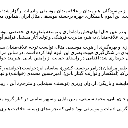
یسندگان، هنرمندان و علاقه‌مندان موسیقی و ادبیات برگزار شد؛ روید
شت. این آلبوم با همکاری چهره برجسته موسیقی متال ایران، همایون مج
 در عین حال الهام‌بخش راه‌اندازی و توسعه پلتفرم‌های تخصصی موسیقی
ای علاقه‌مندان به هنر، مدیریت فرهنگی و تولید آثار مستقل فراهم آ
ردازی و بهره‌گیری از هویت موسیقی متال، توانست توجه علاقه‌مندان ب
دی در شکل‌گیری هویت بصری این آلبوم ایفا کرده است. در سالن مراسم،
ی خریداری شد؛ اقدامی در راستای حمایت از رامتین بابایی، هنرمند جو
 ظفر مرادیان (درامر برجسته کشور)، ساسان ایزدخواست (خواننده راک 
کیا (آهنگساز و نوازنده گیتار باس)، امیرحسین محمدی (خواننده) و فهی
پیشه و بازیگر)، اردوان وزیری (نویسنده سینمایی و مترجم)، آلن دا
ان‌بابایی، محمد سمیعی، متین بابایی و سپهر سامنی در کنار گروه مش
مگرایی ادبیات و موسیقی بود؛ جایی که تجربه‌های زیسته، خلاقیت هنر