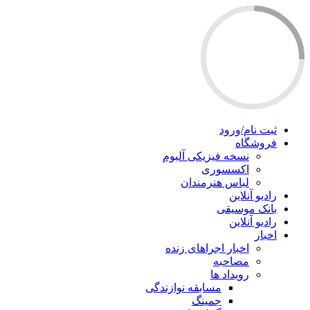
ثبت نام/ورود
فروشگاه
نسخه فیزیکی آلبوم
اکسسوری
لباس هنرمندان
رادیو آنلاین
بانک موسیقی
رادیو آنلاین
اخبار
اخبار اجراهای زنده
مصاحبه
رویداد ها
مسابقه نوازندگی
جمینگ