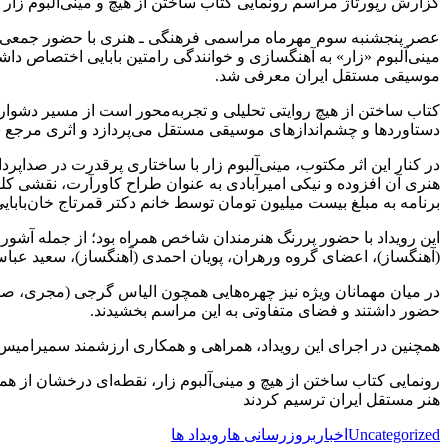
گزارش رپورتاژ مراسم رونمایی کتاب ساختن از هیچ و مینی‌آلبوم زار
عصر پنجشنبه سوم مهرماه مراسمی فرهنگی ـ هنری با حضور جمعی از نو
مینی‌آلبوم «زار» به آهنگسازی و خوانندگی رامتین بابایی اختصاص دا
موسیقی مستقل ایران معرفی شد.
کتاب ساختن از هیچ روایتی تحلیلی و تجربه‌محور است از مسیر دشوار و
دستاوردها و چشم‌اندازهای موسیقی مستقل می‌پردازد و اثری مرجع بر
در کنار این اثر مکتوب، مینی‌آلبوم زار با ساختاری پرقدرت در صداپ
هنری آن افزوده و نیکی امیرآبادی به عنوان طراح کاورآرت، نقشی کلی
برنامه به مبلغ بیست میلیون تومان توسط خانم دکتر قمرتاج خان‌بابای
این رویداد با حضور پررنگ هنرمندان شاخص همراه بود؛ از جمله آشور
(آهنگساز)، اعضای گروه ورهران، پویان احمدی (آهنگساز)، سعید عباس‌
در میان مهمانان ویژه نیز چهره‌هایی همچون الیاس گرجی (مجری، صدا
حضور داشتند و فضای متفاوتی به این مراسم بخشیدند.
همچنین در اجرای این رویداد، همراهی و همکاری ارزشمند سمیرامیس خ
رونمایی کتاب ساختن از هیچ و مینی‌آلبوم زار، نقطه‌ای درخشان از ه
هنر مستقل ایران ترسیم کردند
Uncategorized
اخبار
بروزرسانی ها
رویداد ها