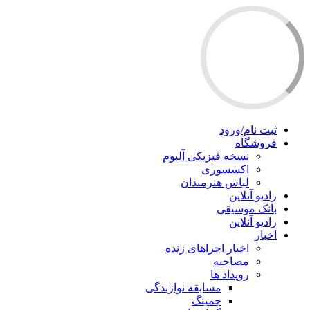
ثبت نام/ورود
فروشگاه
نسخه فیزیکی آلبوم
اکسسوری
لباس هنرمندان
رادیو آنلاین
بانک موسیقی
رادیو آنلاین
اخبار
اخبار اجراهای زنده
مصاحبه
رویداد ها
مسابقه نوازندگی
جمینگ