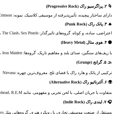
🌀
۲
.
پراگرسیو راک
(Progressive Rock)
دارای ساختار پیچیده، تأثیرپذیرفته از موسیقی کلاسیک. نمونه: Yes، Genesis، King Crimson
🔥
۳
.
پانک راک
(Punk Rock)
اعتراضی، ساده، و کوتاه. گروه‌های تاثیرگذار: The Ramones، The Clash، Sex Pistols
⚫
۴
.
هوی متال
(Heavy Metal)
با ریف‌های سنگین، صدای بلند و مفاهیم تاریک. گروه‌ها: Black Sabbath، Iron Maiden
🌫️
۵
.
گرانج
(Grunge)
ترکیبی از پانک و هارد راک با فضای تلخ. معروف‌ترین چهره: Nirvana
🌍
۶
.
آلترناتیو راک
(Alternative Rock)
متفاوت با جریان اصلی، با لحن تجربی و مفهومی. مانند Radiohead، R.E.M.
🎧
۷
.
ایندی راک
(Indie Rock)
مستقل از صنعت موسیقی تجاری، با رویکرد هنری. گروه‌هایی مثل The Strokes، Arctic Monkeys