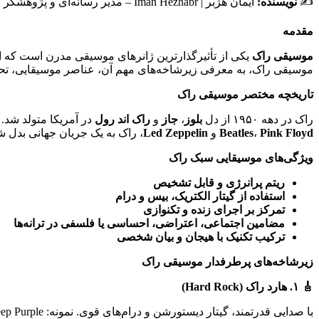
✍️
نویسنده
:
ایمان هژبر | Iman Hezhabr – مدیر رسانه‌ای و پژوهشگر موسیقی
مقدمه
موسیقی راک
یکی از تأثیرگذارترین ژانرهای موسیقی مدرن است که از
موسیقی راک، به معرفی زیرشاخه‌های مهم آن، عناصر موسیقایی، تحول
تاریخچه مختصر موسیقی راک
راک در دهه ۱۹۵۰ از دل
بلوز
،
جاز
و
راک اند رول
در آمریکا متولد شد.
Pink Floyd
،
Beatles
و
Led Zeppelin
، راک به یک جریان جهانی بدل ش
ویژگی‌های موسیقایی سبک راک
ریتم پرانرژی و قابل تشخیص
استفاده از گیتار الکتریک، بیس و درام
تمرکز بر اجرای زنده و تکنوازی
مضامین اجتماعی، اعتراضی، احساسی یا فلسفی در ترانه‌ها
ترکیب تکنیک با هیجان و بیان شخصی
زیرشاخه‌های پرطرفدار موسیقی راک
🎸
۱
.
هارد راک
(Hard Rock)
با صدایی قدرتمند، گیتار دیستورشن و درام‌های قوی. نمونه: AC/DC، Deep Purple