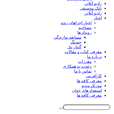
رادیو آنلاین
بانک موسیقی
رادیو آنلاین
اخبار
اخبار اجراهای زنده
مصاحبه
رویداد ها
مسابقه نوازندگی
جمینگ
گیتار بتل
معرفی کتاب و مقالات
درباره ما
مقررات
دعوت به همکاری
تماس با ما
کارآفرینی
معرفی کافه ها
موزیک ویدیو
استعداد های جوان
معرفی کافه ها