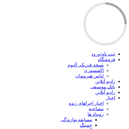
ثبت نام/ورود
فروشگاه
نسخه فیزیکی آلبوم
اکسسوری
لباس هنرمندان
رادیو آنلاین
بانک موسیقی
رادیو آنلاین
اخبار
اخبار اجراهای زنده
مصاحبه
رویداد ها
مسابقه نوازندگی
جمینگ