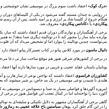
«درک کوک»
اعتقاد داشت سوم بزرگ در موسیقی نشان خوشبختی و سوم
در روایتی نه چندان مستند گفته می‌شود در یکی از کلیساهای دوران 
هنگام خروج از کلیسا شاد پر انرژی و پر امید باشند. پس از آن رسم شد 
پیکاردی»
یا
«کادانس پیکاردی»
معروف شد.
برخی از آهنگسازان و نوازندگان دوران قدیم اعتقاد داشتند که ساز، 
نوازنده نباید ساز را مجبور کند تا در تونالیته دیگری صدا بدهد!! به
می‌توانست چندین تونالیته را بنوازد اما او تشخیص می‌داد که آن فلوت به
دانیال ماسون
در مورد کلاس پیانو در کتاب تعمیرکار پیانو اعتقاد دارد
در برخی از کشورهای شرقی هنوز هم موقع ساخت ساز نی دعا می‌خوانند 
یونانیان باستان عقاید عجیب و غریبی در مورد سازها دارند آنها اعتقاد
کشاورزان فرانسوی
اعتقاد داشتند که نواختن نوعی از ساز هارپ و
هلندی با شنیدن نوعی موسیقی در یک مد خاص، پر شیر میشوند که بعد
امروزه آکوردها و فواصلی بسیار بد صدا و دیسونانس در موسیقی به ک
آکورد دنیا را نواخته‌اید اما در کمال تعجب این فواصل هنوز در برخی از
گاهی برخی از آهنگسازان مشهور به دلایل تکنیکی و سلیقه‌ای به تونال
را در این گام خلق کرد. یوهان
سباستین باخ علاقه عجیبی به رماژور 