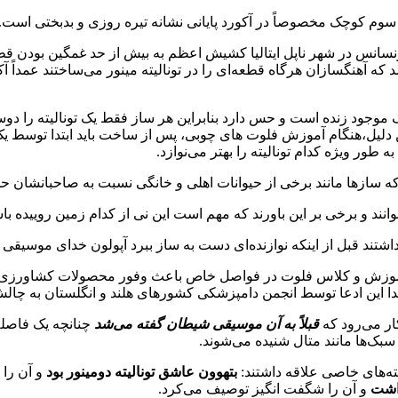
 کوچک مخصوصاً در آکورد پایانی نشانه تیره روزی و بدبختی است.
رنسانس در شهر ناپل ایتالیا کشیش اعظم به بیش از حد غمگین بودن ق
که آهنگسازان هرگاه قطعه‌ای را در تونالیته مینور می‌ساختند عمداً آک
یک موجود زنده است و حس دارد بنابراین هر ساز فقط یک تونالیته را دو
 همین دلیل،هنگام آموزش فلوت ‌های چوبی، پس از ساخت باید ابتدا توسط 
 طور ویژه کدام تونالیته را بهتر می‌نوازد.
 که سازها مانند برخی از حیوانات اهلی و خانگی نسبت به صاحبانشان حس 
و برخی بر این باورند که مهم است این نی از کدام زمین روییده باشد
 داشتند قبل از اینکه نوازنده‌ای دست به ساز ببرد آپولون خدای موسیقی 
 آموزش و کلاس فلوت در فواصل خاص باعث وفور محصولات کشاورزی می‌
ا این ادعا توسط انجمن دامپزشکی کشورهای هلند و انگلستان به چال
ار می‌رود که
قبلاً به آن موسیقی شیطان گفته می‌شد
چنانچه یک فاصله 
 سبک‌ها مانند متال شنیده می‌شوند.
یته‌های خاصی علاقه داشتند:
بتهوون عاشق تونالیته دومینور بود
و آن را 
داشت
و آن را شگفت انگیز توصیف می‌کرد.