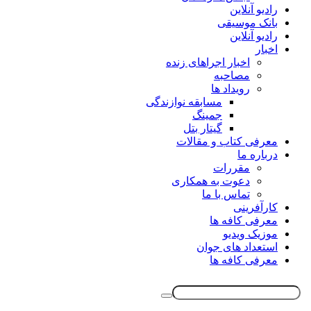
رادیو آنلاین
بانک موسیقی
رادیو آنلاین
اخبار
اخبار اجراهای زنده
مصاحبه
رویداد ها
مسابقه نوازندگی
جمینگ
گیتار بتل
معرفی کتاب و مقالات
درباره ما
مقررات
دعوت به همکاری
تماس با ما
کارآفرینی
معرفی کافه ها
موزیک ویدیو
استعداد های جوان
معرفی کافه ها