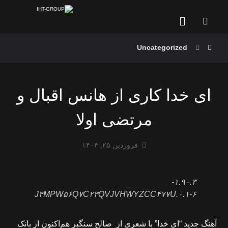
Uncategorized
ای خدا کاری از هانس اقبال و
مرتضی اولا
فروردین ۲۵, ۱۴۰۴
۱.۹۰.۳-
J۴MPW۵۶Q۷C۲۳QVJVHWYZCC۴۷۷U.۰.۱-۶
آهنگ جدید “ای خدا” با شعری از صالح سنگبر هم‌اکنون از بانک