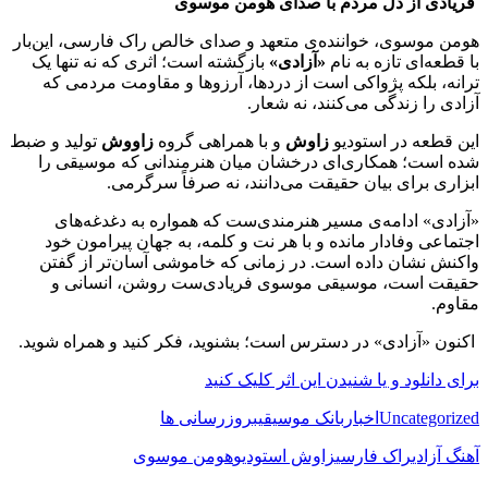
فریادی از دل مردم با صدای هومن موسوی
هومن موسوی، خواننده‌ی متعهد و صدای خالص راک فارسی، این‌بار
با قطعه‌ای تازه به نام
«آزادی»
بازگشته است؛ اثری که نه تنها یک
ترانه، بلکه پژواکی است از دردها، آرزوها و مقاومت مردمی که
آزادی را زندگی می‌کنند، نه شعار.
این قطعه در استودیو
زاوش
و با همراهی گروه
زاووش
تولید و ضبط
شده است؛ همکاری‌ای درخشان میان هنرمندانی که موسیقی را
ابزاری برای بیان حقیقت می‌دانند، نه صرفاً سرگرمی.
«آزادی» ادامه‌ی مسیر هنرمندی‌ست که همواره به دغدغه‌های
اجتماعی وفادار مانده و با هر نت و کلمه، به جهان پیرامون خود
واکنش نشان داده است. در زمانی که خاموشی آسان‌تر از گفتن
حقیقت است، موسیقی موسوی فریادی‌ست روشن، انسانی و
مقاوم.
اکنون «آزادی» در دسترس است؛ بشنوید، فکر کنید و همراه شوید.
برای دانلود و یا شنیدن این اثر کلیک کنید
Uncategorized
اخبار
بانک موسیقی
بروزرسانی ها
آهنگ آزادی
راک فارسی
زاوش استودیو
هومن موسوی