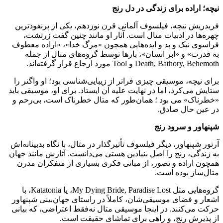
نیچه؛ اراده برای زندگی در دل رنج
فریدریش نیچه، فیلسوف آلمانی قرن نوزدهم، یکی از پرنفوذترین
چهره‌ها در ادبیات متال است. آثار او مانند چنین گفت زرتشت،
فراسوی نیک و بد و ایده‌هایی همچون «مرگ خدا»، «اراده معطوف
به قدرت» و «ابر انسان»، بارها توسط گروه‌های متال از جمله
Death, Bathory, Behemoth و Tool مورد ارجاع قرار گرفته‌اند.
برای نیچه، موسیقی چیزی فراتر از زیبایی‌شناسی بود؛ او واگنر را
ستایش می‌کرد، اما در نهایت علیه آن ایستاد. برای او، موسیقی باید
«خطرناک» می بود ؛ همان‌طور که متال خطرناک است، بی‌رحم و
در عین حال صادق.
شپنهاور و سرود رنج
آرتور شپنهاور، دیگر فیلسوف تأثیرگذار در متال، با نگاه بدبینانه‌اش
به زندگی، رنج را اصل بنیادین هستی می‌دانست. آثارش مانند جهان
همچون اراده و تصور، از مبانی فکری بسیاری از متفکران مدرن
متال‌ساز بوده است.
گروه‌هایی مثل My Dying Bride, Paradise Lost، یا Katatonia، با
اشعار و فضای موسیقی‌شان، کاملاً در راستای جهان‌بینی شپنهاور
حرکت می‌کنند. در اینجا موسیقی متال نه‌فقط اعتراضی، که بیانی
از پذیرش رنج، و راهی برای تماشای حقیقت است.