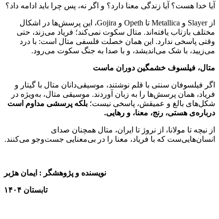
آیا خدا هست؟ آیا زندگی معنا دارد؟ و اگر نه، پس چرا باید ادامه داد؟
از Slayer و Metallica تا Opeth و Gojira، این پرسش‌ها در اشکال
مختلف بازتاب یافته‌اند. متال سکوت نمی‌کند؛ فریاد می‌زند، حتی
وقتی پاسخی ندارد. این همان خصلت فلسفی متال است: با درد
می‌زیید، با شک می‌اندیشد، و با صدا به جنگ سکوت می‌رود.
متال، فیلسوف خشمگین دوران ماست
اگر فیلسوفان سنتی با قلم نوشتند، موسیقی‌دانان متال با گیتار و
فریاد، همان پرسش‌ها را به زبان آوردند. موسیقی متال، به‌ویژه در
شکل‌های بالغ و عمیقش، پاسخی نیست؛
بلکه پرسشی مداوم است
درباره‌ی هستی، رنج، معنا، و رهایی.
از نیچه تا مولانا، از نروژ تا ایران، متال همچنان صدای
انسان‌هایی‌ست که با فریاد، معنا را در بی‌معنایی جست‌وجو می‌کنند.
نویسنده و پژوهشگر : ایمان هژبر
تابستان
۱۴۰۴